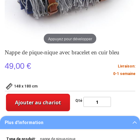
Appuyez pour développer
Nappe de pique-nique avec bracelet en cuir bleu
49,00 €
Livraison:
0-1 semaine
148 x 180 cm
Qté
Ajouter au chariot
Plus d'information
Plus
nappe de pique-nique