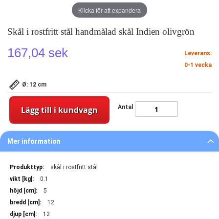
Klicka för att expandera
Skål i rostfritt stål handmålad skål Indien olivgrön
167,04 sek
Leverans:
0-1 vecka
Ø: 12 cm
Antal
Lägg till i kundvagn
Mer information
Mer
skål i rostfritt stål
information
0.1
5
12
12