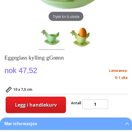
Trykk for å utvide
Eggeglass kylling gGrønn
nok 47,52
Leveranse:
0-1 uke
10 x 7,5 cm
Antall
Legg i handlekurv
Mer informasjon