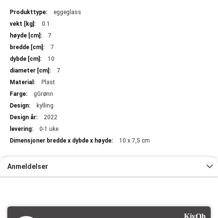
Mer
eggeglass
informasjon
0.1
7
7
10
7
Plast
gGrønn
kylling
2022
0-1 uke
10 x 7,5 cm
Anmeldelser
KiyOh