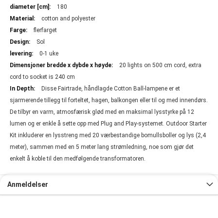
180
cotton and polyester
flerfarget
Sol
0-1 uke
20 lights on 500 cm cord, extra
cord to socket is 240 cm
Disse Fairtrade, håndlagde Cotton Ball-lampene er et
sjarmerende tillegg til forteltet, hagen, balkongen eller til og med innendørs.
De tilbyr en varm, atmosfærisk glød med en maksimal lysstyrke på 12
lumen og er enkle å sette opp med Plug and Play-systemet. Outdoor Starter
Kit inkluderer en lysstreng med 20 værbestandige bomullsboller og lys (2,4
meter), sammen med en 5 meter lang strømledning, noe som gjør det
enkelt å koble til den medfølgende transformatoren.
Anmeldelser