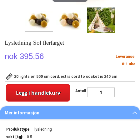
Lysledning Sol flerfarget
nok 395,56
Leveranse:
0-1 uke
20 lights on 500 cm cord, extra cord to socket is 240 cm
Antall
Legg i handlekurv
Mer informasjon
Mer
lysledning
informasjon
0.5