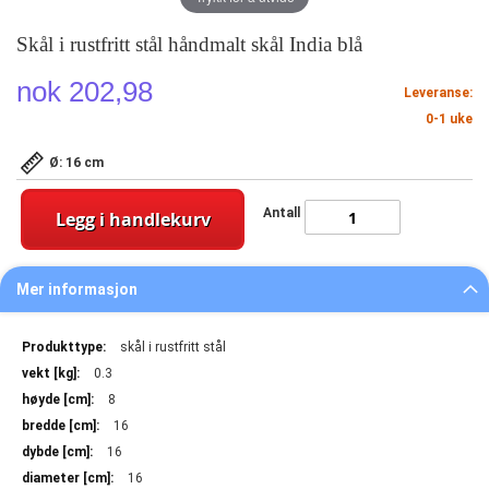
Skål i rustfritt stål håndmalt skål India blå
nok 202,98
Leveranse:
0-1 uke
Ø: 16 cm
Antall
Legg i handlekurv
Mer informasjon
Mer
skål i rustfritt stål
informasjon
0.3
8
16
16
16