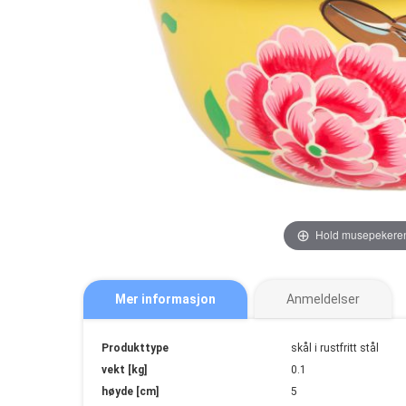
Hold musepekeren
Mer informasjon
Anmeldelser
Mer
Produkttype
skål i rustfritt stål
informasjon
vekt [kg]
0.1
høyde [cm]
5