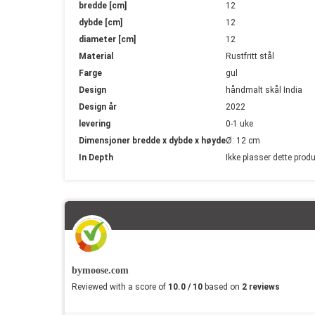
bredde [cm]
12
dybde [cm]
12
diameter [cm]
12
Material
Rustfritt stål
Farge
gul
Design
håndmalt skål India
Design år
2022
levering
0-1 uke
Dimensjoner bredde x dybde x høyde
Ø: 12 cm
In Depth
Ikke plasser dette pro
bymoose.com
Reviewed with a score of
10.0 / 10
based on
2 reviews