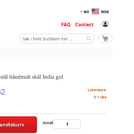
NO
NOK
FAQ
Contact
Min handlekurv
Søk
Søk
t stål håndmalt skål India gul
62
Leveranse:
0-1 uke
Antall
handlekurv