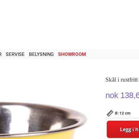
R
SERVISE
BELYSNING
SHOWROOM
Skål i rustfrit
nok 138,
Ø: 12 cm
Legg i 