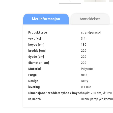
Mer informasjon
Anmeldelser
Mer
Produkttype
strandparasoll
informasjon
vekt [kg]
3.4
høyde [cm]
180
bredde [cm]
220
dybde [cm]
220
diameter [cm]
220
Material
Polyester
Farge
rosa
Design
Berry
levering
0-1 uke
Dimensjoner bredde x dybde x høyde
høyde: 280 cm, Ø: 220
In Depth
Denne paraplyen komm