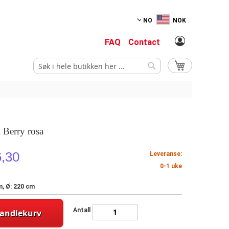
NO
NOK
FAQ
Contact
Min handlekurv
Søk
Søk
l Berry rosa
6,30
Leveranse:
0-1 uke
m, Ø: 220 cm
Antall
handlekurv