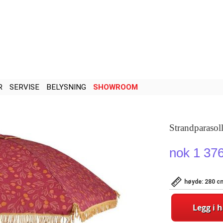
R
SERVISE
BELYSNING
SHOWROOM
Strandparasol
nok 1 37
høyde: 280 c
Legg i 