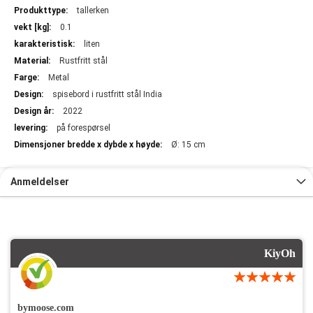
Mer
tallerken
informasjon
0.1
liten
Rustfritt stål
Metal
spisebord i rustfritt stål India
2022
på forespørsel
Ø: 15 cm
Anmeldelser
KiyOh
bymoose.com