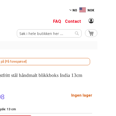
NO
NOK
FAQ
Contact
Min handlekurv
Søk
Søk
 på [På forespørsel]
stfritt stål håndmalt blikkboks India 13cm
98
Ingen lager
øyde: 13 cm