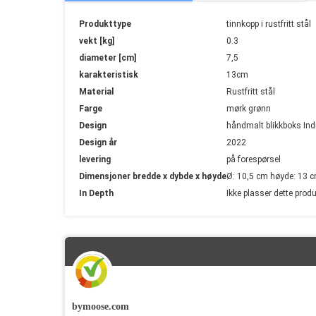
Mer
Produkttype
tinnkopp i rustfritt stål
informasjon
vekt [kg]
0.3
diameter [cm]
7,5
karakteristisk
13cm
Material
Rustfritt stål
Farge
mørk grønn
Design
håndmalt blikkboks Ind
Design år
2022
levering
på forespørsel
Dimensjoner bredde x dybde x høyde
Ø: 10,5 cm høyde: 13 
In Depth
Ikke plasser dette pro
bymoose.com