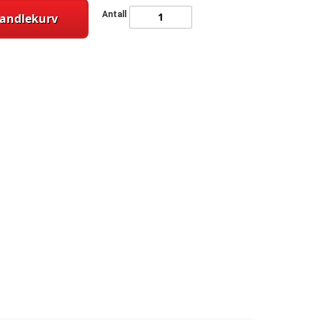
Antall
handlekurv