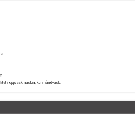
ia
cm
duktet i oppvaskmaskin, kun håndvask.