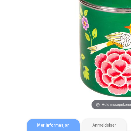
Hold musepekeren
Mer informasjon
Anmeldelser