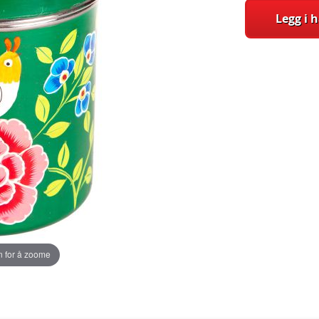
Legg i 
 for å zoome