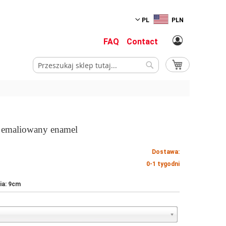
PL
PLN
FAQ
Contact
Mój koszyk
Szukaj
Szukaj
 emaliowany enamel
Dostawa:
0-1 tygodni
ia: 9cm