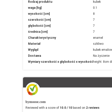
Więcej
Rodzaj produktu
kubek
informacji
waga [kg]
0.1
wysokość [cm]
8
szerokość [cm]
7
głębokość [cm]
7
średnica [cm]
7
Charakterystyczny
enamel
Materiał
szkliwo
Wygląd
kubek emalio
Dostawa
Na życzenie
Wymiary szerokość x głębokość x wysokość
height: 8cm d
bymoose.com
Reviewed with a score of
10.0 / 10
based on
2 reviews