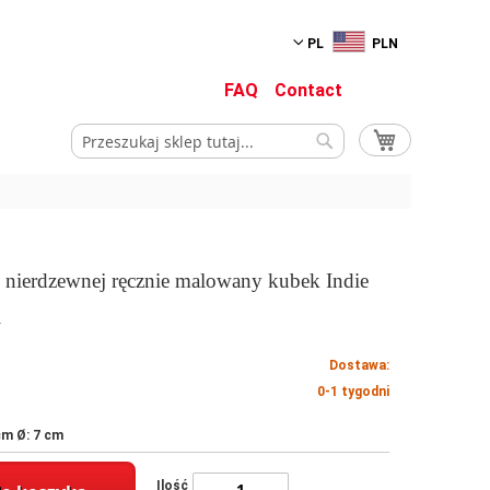
PL
PLN
FAQ
Contact
Mój koszyk
Szukaj
Szukaj
i nierdzewnej ręcznie malowany kubek Indie
i
Dostawa:
0-1 tygodni
m Ø: 7 cm
Ilość