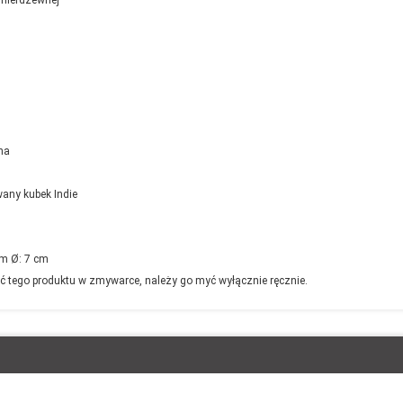
na
any kubek Indie
m Ø: 7 cm
ć tego produktu w zmywarce, należy go myć wyłącznie ręcznie.