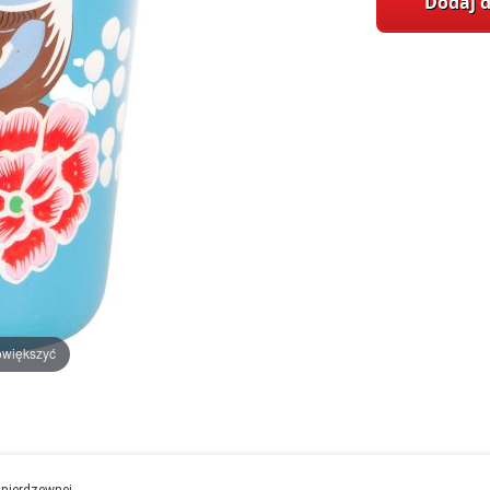
Dodaj 
owiększyć
i nierdzewnej