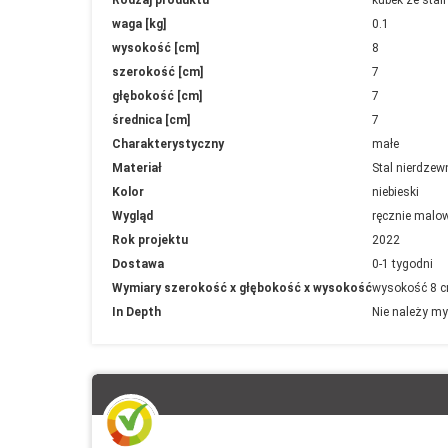
informacji
waga [kg]
0.1
wysokość [cm]
8
szerokość [cm]
7
głębokość [cm]
7
średnica [cm]
7
Charakterystyczny
małe
Materiał
Stal nierdzew
Kolor
niebieski
Wygląd
ręcznie malow
Rok projektu
2022
Dostawa
0-1 tygodni
Wymiary szerokość x głębokość x wysokość
wysokość 8 c
In Depth
Nie należy my