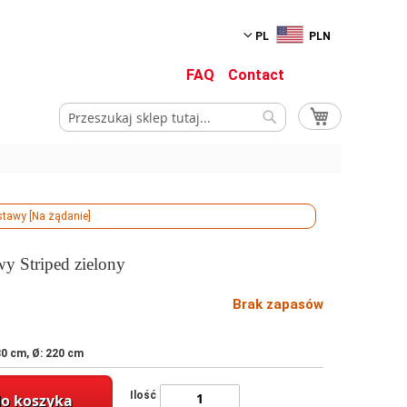
PL
PLN
FAQ
Contact
Mój koszyk
Szukaj
Szukaj
stawy [Na żądanie]
wy Striped zielony
Brak zapasów
0 cm, Ø: 220 cm
Ilość
do koszyka