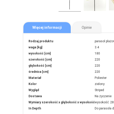
Więcej informacji
Opinie
Więcej
Rodzaj produktu
parasol plaż
informacji
waga [kg]
3.4
wysokość [cm]
180
szerokość [cm]
220
głębokość [cm]
220
średnica [cm]
220
Materiał
Poliester
Kolor
zielony
Wygląd
Striped
Dostawa
Na życzenie
Wymiary szerokość x głębokość x wysokość
wysokość: 28
In Depth
Do parasola d