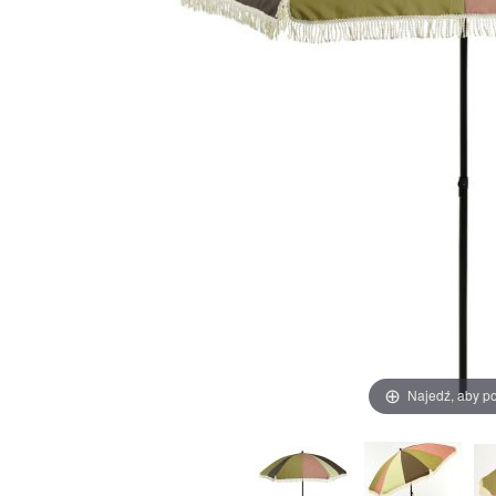
Najedź, aby p