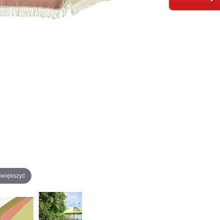
owiększyć