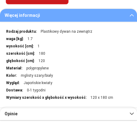
Więcej informacji
Więcej
Plastikowy dywan na zewnątrz
informacji
1.7
1
180
120
polypropylene
mglisty szary/biały
Japońskie kwiaty
0-1 tygodni
120 x 180 cm
Opinie