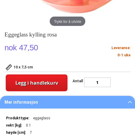
Trykk for å utvide
Eggeglass kylling rosa
nok 47,50
Leveranse:
0-1 uke
10 x 7,5 cm
Antall
Legg i handlekurv
Mer informasjon
Mer
eggeglass
informasjon
0.1
7