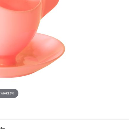
owiększyć
ajka