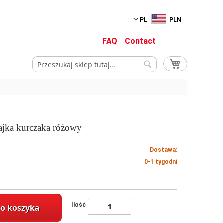
PL
PLN
FAQ
Contact
Mój koszyk
Szukaj
Szukaj
jajka kurczaka różowy
Dostawa:
0-1 tygodni
Ilość
do koszyka