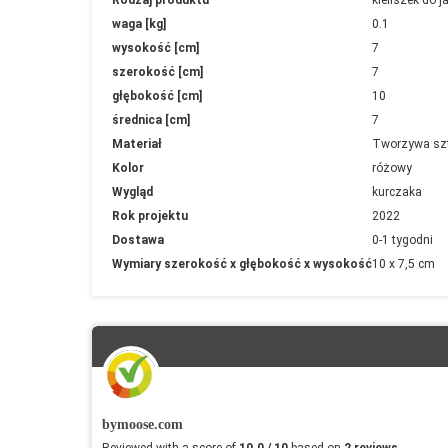
informacji
waga [kg]
0.1
wysokość [cm]
7
szerokość [cm]
7
głębokość [cm]
10
średnica [cm]
7
Materiał
Tworzywa sz
Kolor
różowy
Wygląd
kurczaka
Rok projektu
2022
Dostawa
0-1 tygodni
Wymiary szerokość x głębokość x wysokość
10 x 7,5 cm
bymoose.com
Reviewed with a score of
10.0 / 10
based on
2 reviews