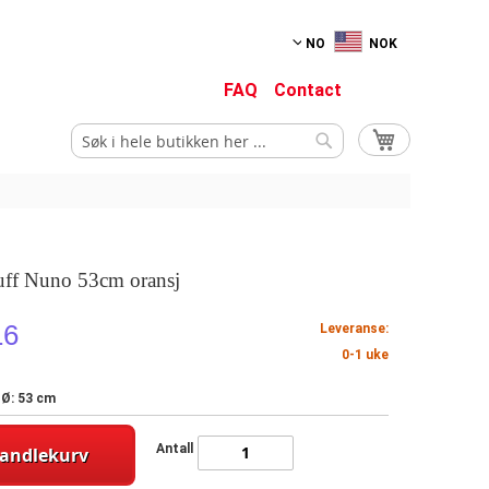
NO
NOK
FAQ
Contact
Min handlekurv
Søk
Søk
uff Nuno 53cm oransj
16
Leveranse:
0-1 uke
 Ø: 53 cm
Antall
handlekurv