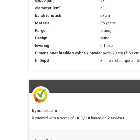
dybde [cm]
53
diameter [cm]
53
karakteristisk
53cm
Material
Polyester
Farge
oransj
Design
Nuno
levering
0-1 uke
Dimensjoner bredde x dybde x høyde
høyde: 23 cm Ø: 53 cm
In Depth
En liten fotpumpe er ink
bymoose.com
Reviewed with a score of
10.0 / 10
based on
2 reviews