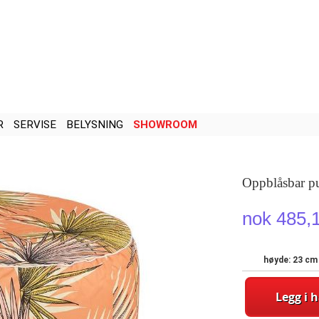
R
SERVISE
BELYSNING
SHOWROOM
Oppblåsbar p
nok 485,
høyde: 23 cm
Legg i 