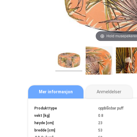
Hold musepekeren
Mer informasjon
Anmeldelser
Mer
Produkttype
oppblåsbar puff
informasjon
vekt [kg]
0.8
høyde [cm]
23
bredde [cm]
53