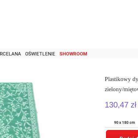
RCELANA
OŚWIETLENIE
SHOWROOM
Plastikowy d
zielony/mięt
130,47 zł
90 x 180 cm