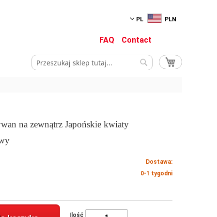
PL
PLN
FAQ
Contact
Mój koszyk
Szukaj
Szukaj
ywan na zewnątrz Japońskie kwiaty
owy
Dostawa:
0-1 tygodni
Ilość