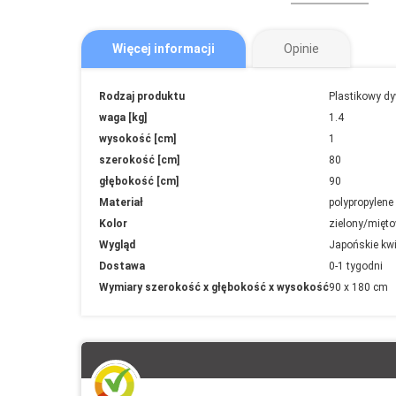
Więcej informacji
Opinie
Więcej
Rodzaj produktu
Plastikowy d
informacji
waga [kg]
1.4
wysokość [cm]
1
szerokość [cm]
80
głębokość [cm]
90
Materiał
polypropylene
Kolor
zielony/mięt
Wygląd
Japońskie kw
Dostawa
0-1 tygodni
Wymiary szerokość x głębokość x wysokość
90 x 180 cm