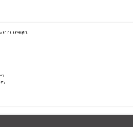
ywan na zewnątrz
owy
iaty