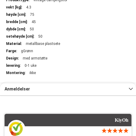
vintage campingstol
informasjon
4.3
75
45
50
50
metallbase plastsete
gGrønn
med armstøtte
0-1 uke
ikke
Anmeldelser
KiyOh