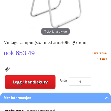
Trykk for å utvide
Vintage campingstol med armstøtte gGrønn
nok 653,49
Leveranse:
0-1 uke
Antall
Legg i handlekurv
Mer informasjon
Mer