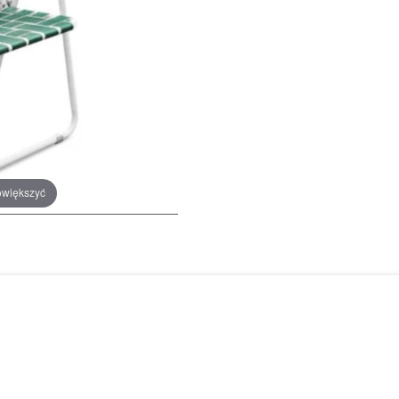
owiększyć