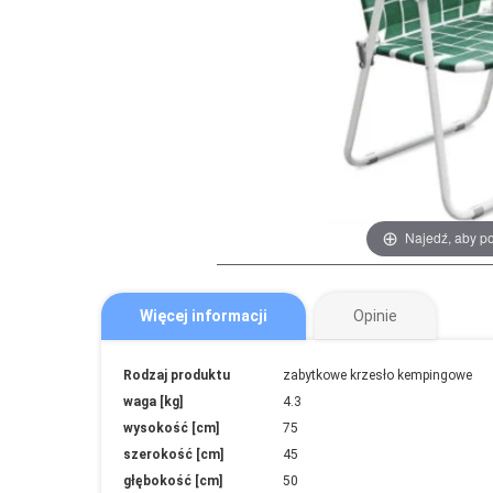
Najedź, aby p
Więcej informacji
Opinie
Więcej
Rodzaj produktu
zabytkowe krzesło kempingowe
informacji
waga [kg]
4.3
wysokość [cm]
75
szerokość [cm]
45
głębokość [cm]
50