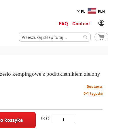
PL
PLN
FAQ
Contact
Mój koszyk
Szukaj
Szukaj
zesło kempingowe z podłokietnikiem zielony
Dostawa:
0-1 tygodni
Ilość
do koszyka