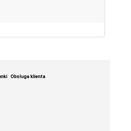
24 March 
unki
Obsługa klienta